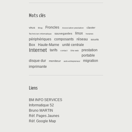
Mots clés
Froncles
virus
clavier
Blog
Association prestation
linux
sauvegardes
Technicien informatique
horaires
périphériques
composants
réseau
souris
Box
Haute-Marne
unité centrale
Internet
tarifs
prestation
contact
Site web
portable
disque dur
migration
moniteur
auto-entrepreneur
imprimante
Liens
BM INFO SERVICES
Informatique 52
Bruno MARTIN
Réf. Pages Jaunes
Réf. Google Map