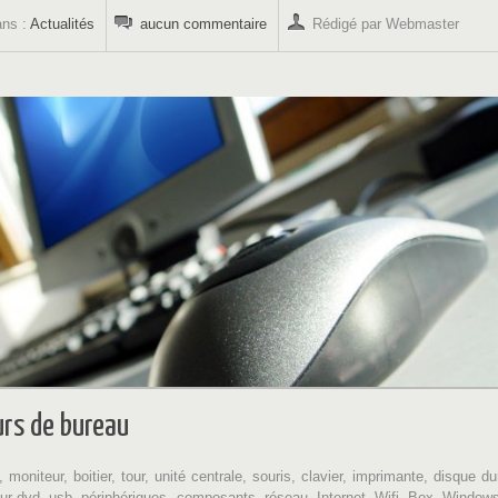
ans :
Actualités
aucun commentaire
Rédigé par Webmaster
urs de bureau
 moniteur, boitier, tour, unité centrale, souris, clavier, imprimante, disque du
ur dvd, usb, périphériques, composants, réseau, Internet, Wifi, Box, Window