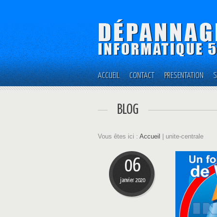
ACCUEIL
CONTACT
PRÉSENTATION
S
BLOG
Vous êtes ici :
Accueil
| unite-centrale
06
janvier 2020