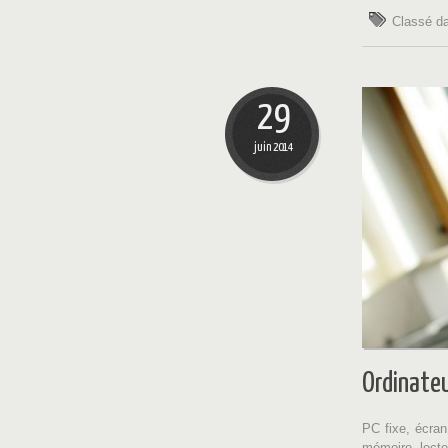
Classé d
29
juin 2014
Ordinate
PC fixe, écran,
mémoire, lecte