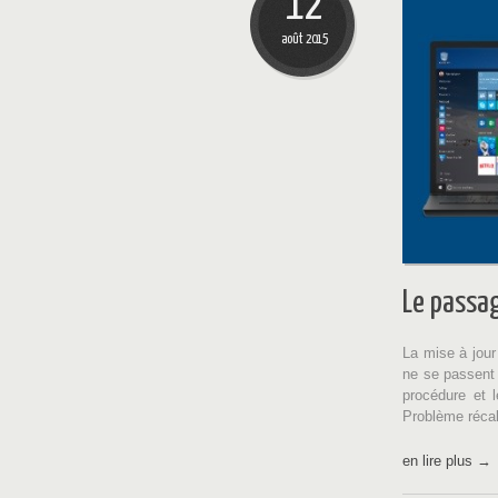
12
août 2015
Le passa
La mise à jour
ne se passent 
procédure et 
Problème récalc
en lire plus →