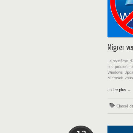
Migrer v
Le système d'e
lieu préciséme
Windows Update
Microsoft vous
en lire plus →
Classé d