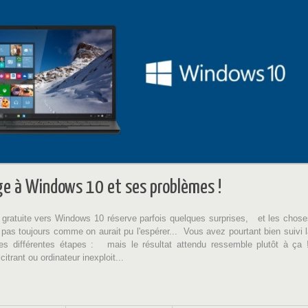
ge à Windows 10 et ses problèmes !
 gratuite vers Windows 10 réserve parfois quelques surprises, et les chose
pas toujours comme on aurait pu l'espérer... Vous avez pourtant bien suivi 
les différentes étapes : mais le résultat attendu ressemble plutôt à ça 
itrant ou ordinateur inexploit...