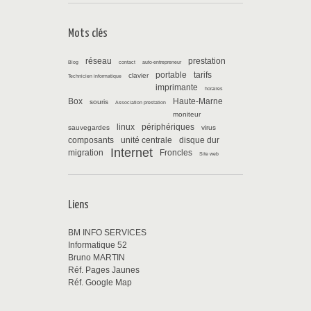
Mots clés
réseau
prestation
Blog
contact
auto-entrepreneur
portable
tarifs
clavier
Technicien informatique
imprimante
horaires
Box
Haute-Marne
souris
Association prestation
moniteur
linux
périphériques
sauvegardes
virus
composants
unité centrale
disque dur
Internet
migration
Froncles
Site web
Liens
BM INFO SERVICES
Informatique 52
Bruno MARTIN
Réf. Pages Jaunes
Réf. Google Map