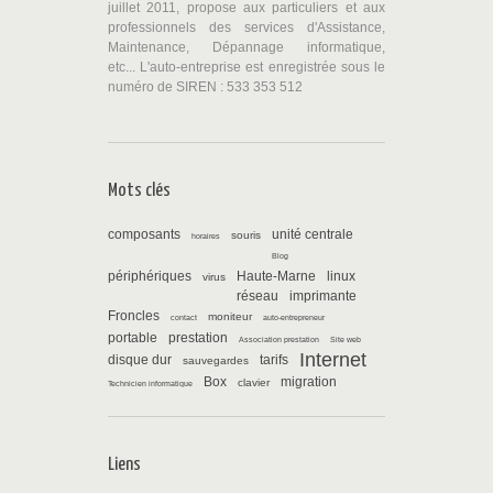
juillet 2011, propose aux particuliers et aux
professionnels des services d'Assistance,
Maintenance, Dépannage informatique,
etc... L'auto-entreprise est enregistrée sous le
numéro de SIREN : 533 353 512
Mots clés
composants
unité centrale
souris
horaires
Blog
périphériques
Haute-Marne
linux
virus
réseau
imprimante
Froncles
moniteur
contact
auto-entrepreneur
portable
prestation
Association prestation
Site web
Internet
disque dur
tarifs
sauvegardes
Box
migration
clavier
Technicien informatique
Liens