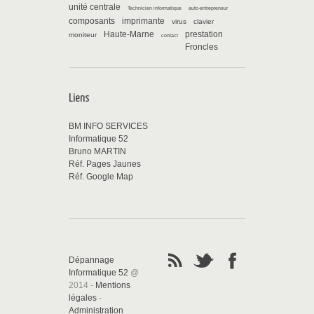
unité centrale
Technicien informatique
auto-entrepreneur
composants
imprimante
virus
clavier
Haute-Marne
prestation
moniteur
contact
Froncles
Liens
BM INFO SERVICES
Informatique 52
Bruno MARTIN
Réf. Pages Jaunes
Réf. Google Map
Dépannage
Informatique 52
@
2014 -
Mentions
légales
-
Administration