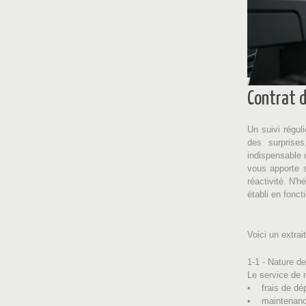
Contrat 
Un suivi régul
des surprises
indispensable 
vous apporte s
réactivité. N'
établi en fonct
Voici un extra
1-1 - Nature d
Le service de 
• frais de dé
• maintenance 