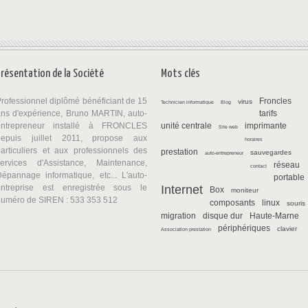
Présentation de la Société
Mots clés
rofessionnel diplômé bénéficiant de 15
Froncles
virus
Technicien informatique
Blog
ns d'expérience, Bruno MARTIN, auto-
tarifs
entrepreneur installé à FRONCLES
unité centrale
imprimante
Site web
depuis juillet 2011, propose aux
horaires
articuliers et aux professionnels des
prestation
sauvegardes
auto-entrepreneur
services d'Assistance, Maintenance,
réseau
contact
épannage informatique, etc... L'auto-
portable
entreprise est enregistrée sous le
Internet
Box
moniteur
numéro de SIREN : 533 353 512
composants
linux
souris
migration
disque dur
Haute-Marne
périphériques
clavier
Association prestation