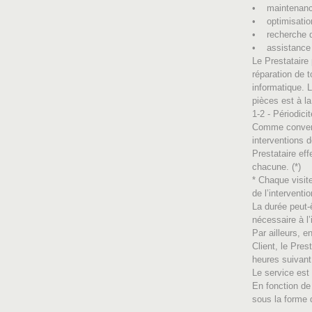
• maintenance 
• optimisation
• recherche d
• assistance 
Le Prestataire
réparation de 
informatique. 
pièces est à la
1-2 - Périodicit
Comme convenu 
interventions 
Prestataire ef
chacune. (*)
* Chaque visit
de l’interventio
La durée peut-
nécessaire à l
Par ailleurs, 
Client, le Pres
heures suivant
Le service est
En fonction de 
sous la forme 