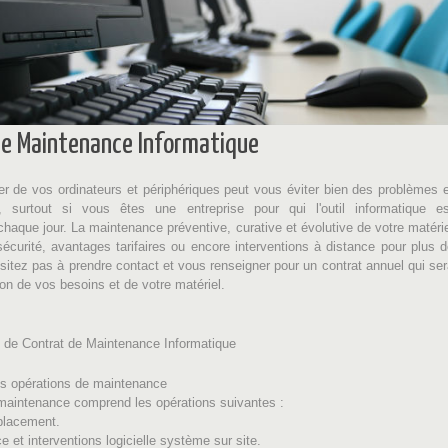
de Maintenance Informatique
ier de vos ordinateurs et périphériques peut vous éviter bien des problèmes 
, surtout si vous êtes une entreprise pour qui l'outil informatique es
chaque jour. La maintenance préventive, curative et évolutive de votre matéri
écurité, avantages tarifaires ou encore interventions à distance pour plus 
hésitez pas à prendre contact et vous renseigner pour un contrat annuel qui se
ion de vos besoins et de votre matériel.
it de Contrat de Maintenance Informatique
es opérations de maintenance
maintenance comprend les opérations suivantes :
placement.
et interventions logicielle système sur site.